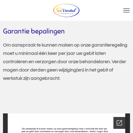
Ga
direct
naar
Garantie bepalingen
de
hoofdinhoud
Om aanspraak te kunnen maken op onze garantieregeling
moet u minimaal één keer per jaar uw gebit laten
controleren en verzorgen door onze behandelaren. Verder
mogen door derden geen wijziging(en) in het gebit of
werkstuk zijn aangebracht.