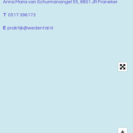
Anna Maria van Schurmansingel 55, 8801 JR Franeker
T
0517 396173
E
praktijk@wedental.nl