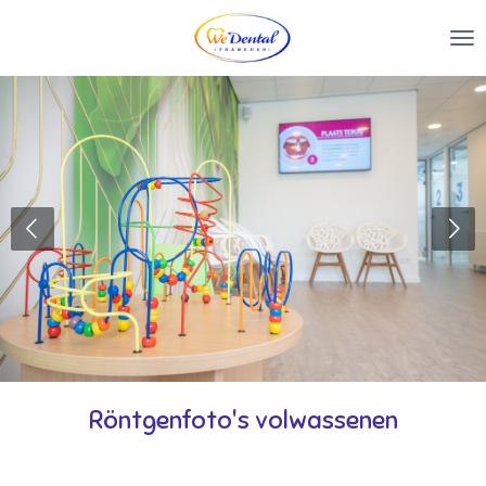
Ga
direct
naar
de
hoofdinhoud
Röntgenfoto's volwassenen