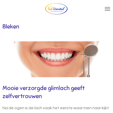
Ga
direct
naar
Bleken
de
hoofdinhoud
Mooie verzorgde glimlach geeft
zelfvertrouwen
Na de ogen is de lach vaak het eerste waar men naar kijkt.