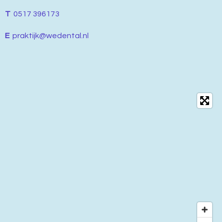
T
0517 396173
E
praktijk@wedental.nl